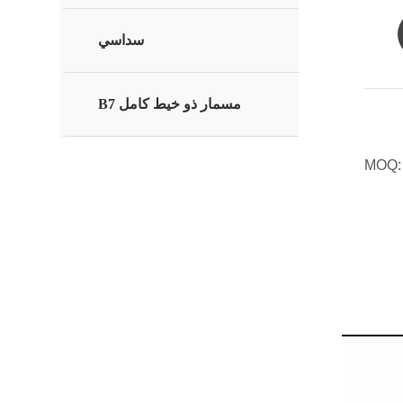
سداسي
مسمار ذو خيط كامل B7
MOQ: