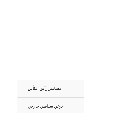
لكتروني: leo@b7-xcgs.com
مسامير رأس الكأس
برغي سداسي خارجي