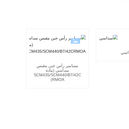
اسي
مسامير رأس جبن مقبس
سداسي (مادة
SCM435/SCM440/B7/42C
RMOA)
الرسائل عبر الإنترنت