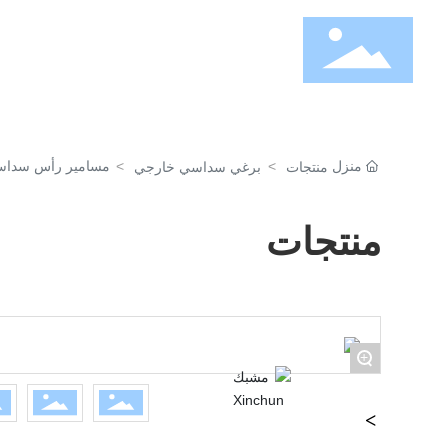
منزل
معلومات عنا
منت
منزل
مسامير رأس سداسية 
منتجات
برغي سداسي خارجي
منتجات
+