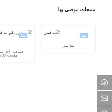
منتجات موصى بها
سداسي
مسامير رأس سد
مقبسية 5783
+86-
13958203543
leo@b7-
xcgs.com