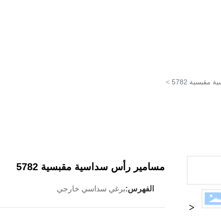
البريد الإ
جات
تطبيق
أخبار
اتصال
الصينية
مقبسية 5782
مسامير رأس سداسية مقبسية 5782
الفهرس:
برغي سداسي خارجي