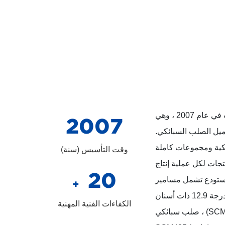
تأسست في عام 2007 ، وهي
2007
يل الصلب السبائكي.
تيكية ومجموعات كاملة
وقت التأسيس (سنة)
 ، وتعتمد نظام إدارة ERP ، والمنتجات لكل عملية إنتاج
20
لمستودع تشمل مسامير
+
سداسية مقبس من الصلب السبائكي المتري من الدرجة 12.9 ذات أسنان
الكفاءات الفنية المهنية
كاملة (مادة SCM435 / SCM440 / B7 / 42CRMOA) ، صلب سبائكي