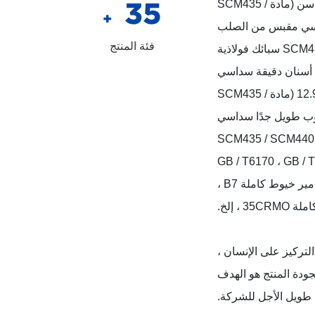
35
من الدرجة 10.9 عالي القوة سداسي خارجي نصف سن (مادة SCM435 /
+
برغي رأس سداسي مقبس من الصلب
فئة المنتج
السبائكي المتري من الدرجة 12.9 (مادة SCM435 / 83 سبائك فولاذية
12 / b7 / 42CRMOA) برغي أسنان دقيقة سداسي
مقبس من الصلب السبائكي المتري من الدرجة 12.9 (مادة SCM435 /
) برغي رأس كوب طويل جدًا سداسي
مقبس من الصلب السبائكي من الدرجة 12.9 (مادة SCM435 / SCM440
GB / T6170 ، GB / T6175 ، SH ،
A194-2H ، جميع أنواع المسامير الأمريكية ، مسامير خيوط كاملة B7 ،
3 ، إلخ.
لتركيز على الإنسان ،
جودة المنتج هو الهدف
 طويل الأجل للشركة.